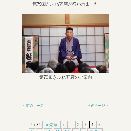
第79回きふね寄席が行われました
第79回きふね寄席のご案内
＜ 前のページ
次のページ ＞
4 / 34
« 先頭
«
...
2
3
4
5