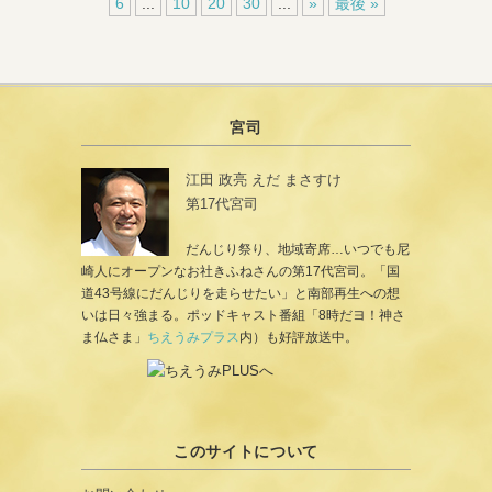
6
...
10
20
30
...
»
最後 »
宮司
江田 政亮 えだ まさすけ
第17代宮司
だんじり祭り、地域寄席…いつでも尼
崎人にオープンなお社きふねさんの第17代宮司。「国
道43号線にだんじりを走らせたい」と南部再生への想
いは日々強まる。ポッドキャスト番組「8時だヨ！神さ
ま仏さま」
ちえうみプラス
内）も好評放送中。
このサイトについて