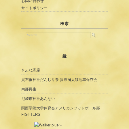
お問い合わせ
サイトポリシー
検索
縁
きふね寄席
貴布禰神社だんじり祭 貴布禰太皷地車保存会
南部再生
尼崎市神社あんない
関西学院大学体育会アメリカンフットボール部
FIGHTERS