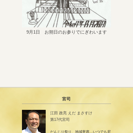
9月1日 お朔日のお参りでにぎわいます
宮司
江田 政亮 えだ まさすけ
第17代宮司
だんじり祭り、地域寄席…いつでも尼