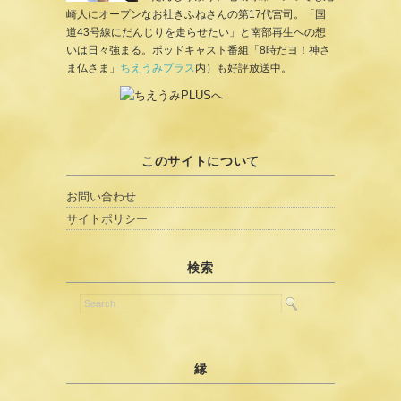
崎人にオープンなお社きふねさんの第17代宮司。「国
道43号線にだんじりを走らせたい」と南部再生への想
いは日々強まる。ポッドキャスト番組「8時だヨ！神さ
ま仏さま」
ちえうみプラス
内）も好評放送中。
このサイトについて
お問い合わせ
サイトポリシー
検索
縁