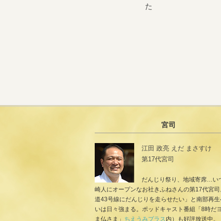
た
宮司
江田 政亮 えだ まさすけ
第17代宮司
だんじり祭り、地域寄席…い
崎人にオープンなお社きふねさんの第17代宮司
道43号線にだんじりを走らせたい」と南部再生
いは日々強まる。ポッドキャスト番組「8時だ
ま仏さま」
ちえうみプラス
内）も好評放送中。