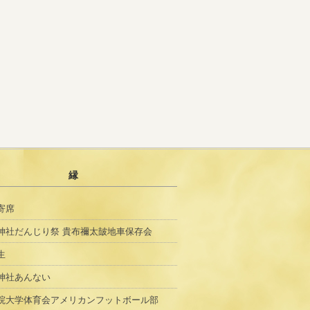
縁
寄席
神社だんじり祭 貴布禰太皷地車保存会
生
神社あんない
院大学体育会アメリカンフットボール部