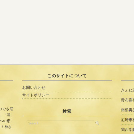
このサイトについて
お問い合わせ
きふね
サイトポリシー
貴布禰
つでも尼
南部再
検索
。「国
尼崎市
への想
ヨ！神さ
関西学