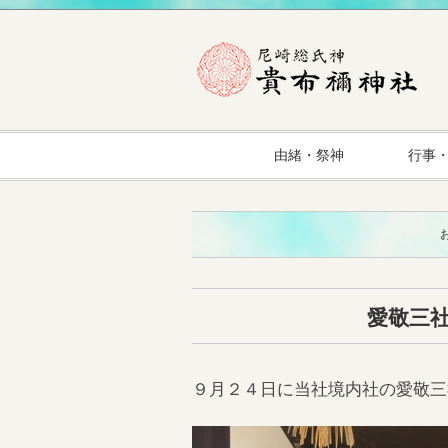
由緒・祭神
行事
愛敬三
９月２４日に当社境内社の愛敬三