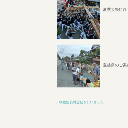
夏季大祭に伴
夏越祭のご案
＜ 物故役員慰霊祭を行いました