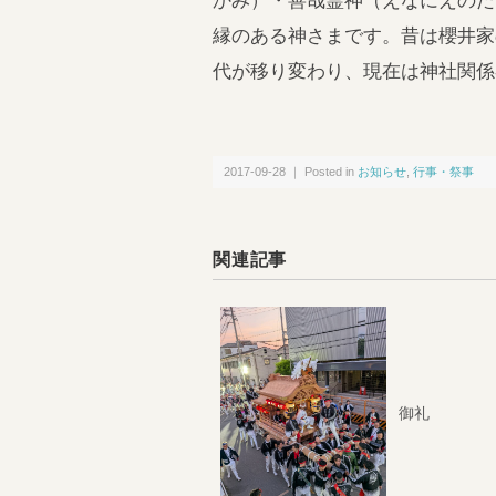
かみ）・善哉霊神（えなにえのた
縁のある神さまです。昔は櫻井家
代が移り変わり、現在は神社関係
2017-09-28 ｜ Posted in
お知らせ
,
行事・祭事
関連記事
御礼