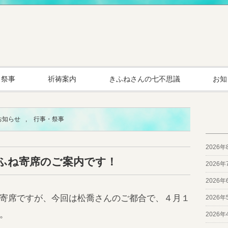
・祭事
祈祷案内
きふねさんの七不思議
お知
お知らせ
,
行事・祭事
2026年
ふね寄席のご案内です！
2026年
2026年
寄席ですが、今回は松喬さんのご都合で、４月１
2026年
。
2026年