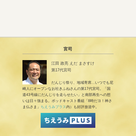
宮司
江田 政亮 えだ まさすけ
第17代宮司
だんじり祭り、地域寄席…いつでも尼
崎人にオープンなお社きふねさんの第17代宮司。「国
道43号線にだんじりを走らせたい」と南部再生への想
いは日々強まる。ポッドキャスト番組「8時だヨ！神さ
ま仏さま」
ちえうみプラス
内）も好評放送中。