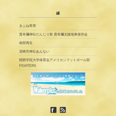
縁
きふね寄席
貴布禰神社だんじり祭 貴布禰太皷地車保存会
南部再生
尼崎市神社あんない
関西学院大学体育会アメリカンフットボール部
FIGHTERS