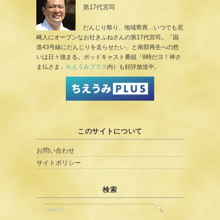
第17代宮司
だんじり祭り、地域寄席…いつでも尼
崎人にオープンなお社きふねさんの第17代宮司。「国
道43号線にだんじりを走らせたい」と南部再生への想
いは日々強まる。ポッドキャスト番組「8時だヨ！神さ
ま仏さま」
ちえうみプラス
内）も好評放送中。
このサイトについて
お問い合わせ
サイトポリシー
検索