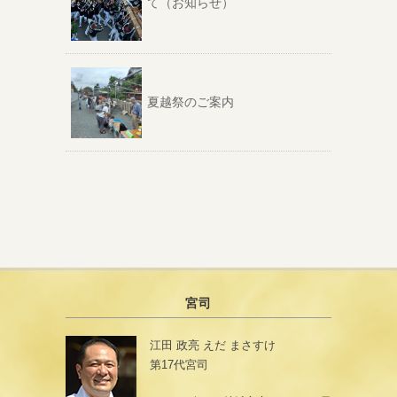
て（お知らせ）
夏越祭のご案内
宮司
江田 政亮 えだ まさすけ
第17代宮司