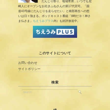
だんじり祭り、地域寄席…いつでも尼
崎人にオープンなお社きふねさんの第17代宮司。「国
道43号線にだんじりを走らせたい」と南部再生への想
いは日々強まる。ポッドキャスト番組「8時だヨ！神さ
ま仏さま」
ちえうみプラス
内）も好評放送中。
このサイトについて
お問い合わせ
サイトポリシー
検索