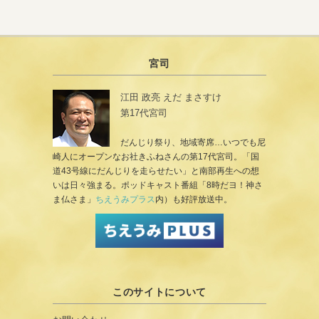
宮司
江田 政亮 えだ まさすけ
第17代宮司
だんじり祭り、地域寄席…いつでも尼
崎人にオープンなお社きふねさんの第17代宮司。「国
道43号線にだんじりを走らせたい」と南部再生への想
いは日々強まる。ポッドキャスト番組「8時だヨ！神さ
ま仏さま」
ちえうみプラス
内）も好評放送中。
このサイトについて