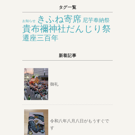
タグ一覧
きふね寄席
尼芋奉納祭
お知らせ
貴布禰神社だんじり祭
遷座三百年
新着記事
御礼
令和八年八月八日がもうすぐで
す