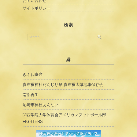
お問い合わせ
サイトポリシー
検索
縁
きふね寄席
貴布禰神社だんじり祭 貴布禰太皷地車保存会
南部再生
尼崎市神社あんない
関西学院大学体育会アメリカンフットボール部
FIGHTERS