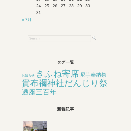
24
25
26
27
28
29
30
31
« 7月
タグ一覧
きふね寄席
尼芋奉納祭
お知らせ
貴布禰神社だんじり祭
遷座三百年
新着記事