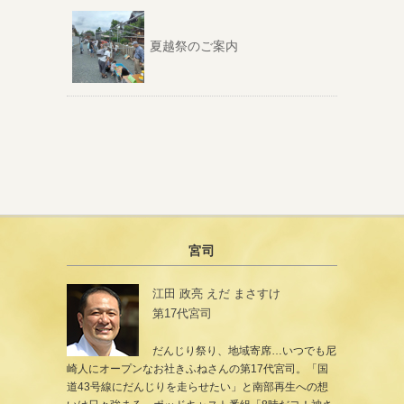
夏越祭のご案内
宮司
江田 政亮 えだ まさすけ
第17代宮司
だんじり祭り、地域寄席…いつでも尼
崎人にオープンなお社きふねさんの第17代宮司。「国
道43号線にだんじりを走らせたい」と南部再生への想