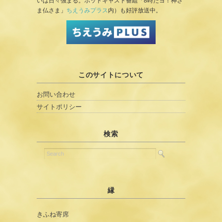
いは日々強まる。ポッドキャスト番組「8時だヨ！神さ
ま仏さま」
ちえうみプラス
内）も好評放送中。
このサイトについて
お問い合わせ
サイトポリシー
検索
縁
きふね寄席